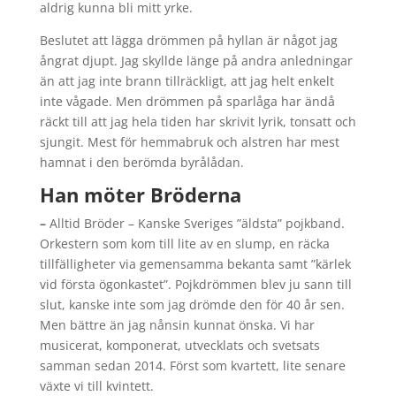
aldrig kunna bli mitt yrke.
Beslutet att lägga drömmen på hyllan är något jag
ångrat djupt. Jag skyllde länge på andra anledningar
än att jag inte brann tillräckligt, att jag helt enkelt
inte vågade. Men drömmen på sparlåga har ändå
räckt till att jag hela tiden har skrivit lyrik, tonsatt och
sjungit. Mest för hemmabruk och alstren har mest
hamnat i den berömda byrålådan.
Han möter Bröderna
–
Alltid Bröder – Kanske Sveriges ”äldsta” pojkband.
Orkestern som kom till lite av en slump, en räcka
tillfälligheter via gemensamma bekanta samt ”kärlek
vid första ögonkastet”. Pojkdrömmen blev ju sann till
slut, kanske inte som jag drömde den för 40 år sen.
Men bättre än jag nånsin kunnat önska. Vi har
musicerat, komponerat, utvecklats och svetsats
samman sedan 2014. Först som kvartett, lite senare
växte vi till kvintett.