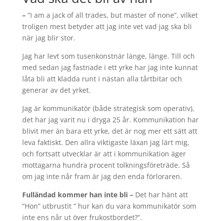
–
”I am a jack of all trades, but master of none”, vilket
troligen mest betyder att jag inte vet vad jag ska bli
när jag blir stor.
Jag har levt som tusenkonstnär länge, länge. Till och
med sedan jag fastnade i ett yrke har jag inte kunnat
låta bli att kladda runt i nästan alla tårtbitar och
generar av det yrket.
Jag är kommunikatör (både strategisk som operativ),
det har jag varit nu i dryga 25 år. Kommunikation har
blivit mer än bara ett yrke, det är nog mer ett sätt att
leva faktiskt. Den allra viktigaste läxan jag lärt mig,
och fortsatt utvecklar är att i kommunikation äger
mottagarna hundra procent tolkningsföreträde. Så
om jag inte når fram är jag den enda förloraren.
Fulländad kommer han inte bli –
Det har hänt att
”Hon” utbrustit ” hur kan du vara kommunikatör som
inte ens når ut över frukostbordet?”.