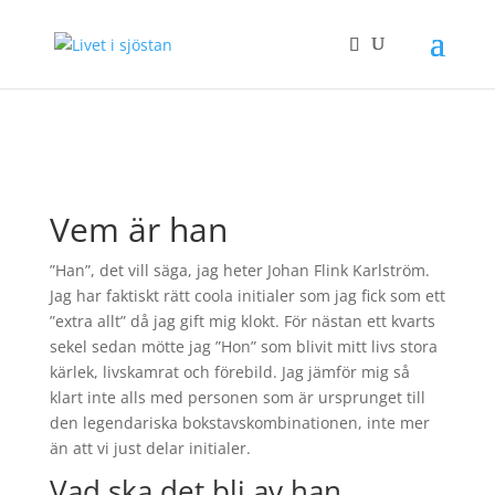
Vem är han
”Han”, det vill säga, jag heter Johan Flink Karlström.
Jag har faktiskt rätt coola initialer som jag fick som ett
”extra allt” då jag gift mig klokt. För nästan ett kvarts
sekel sedan mötte jag ”Hon” som blivit mitt livs stora
kärlek, livskamrat och förebild. Jag jämför mig så
klart inte alls med personen som är ursprunget till
den legendariska bokstavskombinationen, inte mer
än att vi just delar initialer.
Vad ska det bli av han