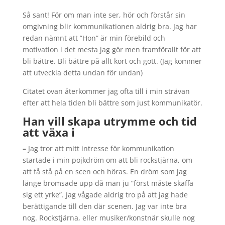
Så sant! För om man inte ser, hör och förstår sin
omgivning blir kommunikationen aldrig bra. Jag har
redan nämnt att ”Hon” är min förebild och
motivation i det mesta jag gör men framförallt för att
bli bättre. Bli bättre på allt kort och gott. (Jag kommer
att utveckla detta undan för undan)
Citatet ovan återkommer jag ofta till i min strävan
efter att hela tiden bli bättre som just kommunikatör.
Han vill skapa utrymme och tid
att växa i
–
Jag tror att mitt intresse för kommunikation
startade i min pojkdröm om att bli rockstjärna, om
att få stå på en scen och höras. En dröm som jag
länge bromsade upp då man ju ”först måste skaffa
sig ett yrke”. Jag vågade aldrig tro på att jag hade
berättigande till den där scenen. Jag var inte bra
nog. Rockstjärna, eller musiker/konstnär skulle nog