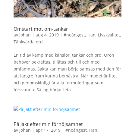
Omstart mot om-tankar
av
Johan
|
aug 4, 2019
|
#noångest
,
Han
,
Livskvalitet
,
Tänkvärda ord
En tid av kamp med känslor, tankar och ord. Oron
behöver bekräftas, tillåtas och till och med
omfamnas. Sakta kan man börja samsas med den för
att längre fram kunna bemästra. När modet är litet
och genomskinligt är alla formuleringar som
försvunna. Så jag börjar leta…...
På jakt efter min förnöjsamhet
av
Johan
|
apr 17, 2019
|
#noångest
,
Han
,