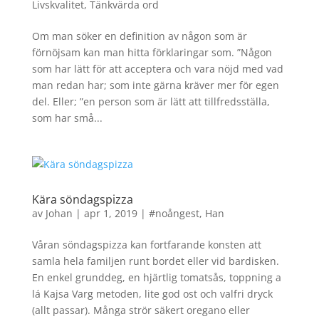
Livskvalitet
,
Tänkvärda ord
Om man söker en definition av någon som är
förnöjsam kan man hitta förklaringar som. ”Någon
som har lätt för att acceptera och vara nöjd med vad
man redan har; som inte gärna kräver mer för egen
del. Eller; ”en person som är lätt att tillfredsställa,
som har små...
Kära söndagspizza
av
Johan
|
apr 1, 2019
|
#noångest
,
Han
Våran söndagspizza kan fortfarande konsten att
samla hela familjen runt bordet eller vid bardisken.
En enkel grunddeg, en hjärtlig tomatsås, toppning a
lá Kajsa Varg metoden, lite god ost och valfri dryck
(allt passar). Många strör säkert oregano eller