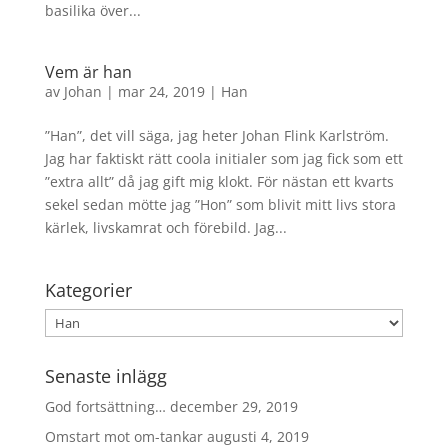
basilika över...
Vem är han
av
Johan
|
mar 24, 2019
|
Han
”Han”, det vill säga, jag heter Johan Flink Karlström.
Jag har faktiskt rätt coola initialer som jag fick som ett
”extra allt” då jag gift mig klokt. För nästan ett kvarts
sekel sedan mötte jag ”Hon” som blivit mitt livs stora
kärlek, livskamrat och förebild. Jag...
Kategorier
Kategorier
Senaste inlägg
God fortsättning…
december 29, 2019
Omstart mot om-tankar
augusti 4, 2019